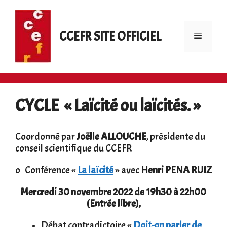
Aller
au
contenu
CCEFR SITE OFFICIEL
Menu
CYCLE « Laïcité ou laïcités. »
Coordonné par
Joëlle ALLOUCHE
, présidente du
conseil scientifique du CCEFR
o Conférence «
La laïcité
» avec
Henri PENA RUIZ
Mercredi 30 novembre 2022 de 19h30 à 22h00
(Entrée libre),
Débat contradictoire «
Doit-on parler de