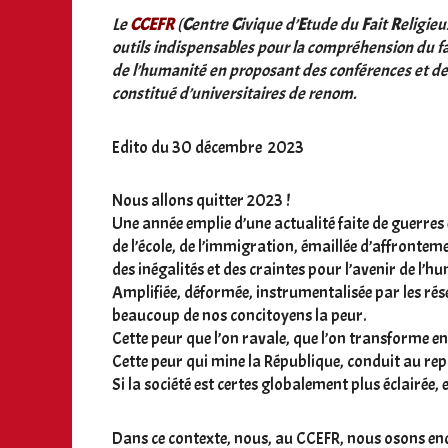
Le
CCEFR
(
C
entre
C
ivique d’
E
tude du
F
ait
R
eligieu
outils indispensables pour la compréhension du fait
de l’humanité en proposant des conférences et des 
constitué d’universitaires de renom.
Edito du 30 décembre 2023
Nous allons quitter 2023 !
Une année emplie d’une actualité faite de guerres
de l’école, de l’immigration, émaillée d’affronteme
des inégalités et des craintes pour l’avenir de l’hu
Amplifiée, déformée, instrumentalisée par les rés
beaucoup de nos concitoyens la peur.
Cette peur que l’on ravale, que l’on transforme en
Cette peur qui mine la République, conduit au repli 
Si la société est certes globalement plus éclairée,
Dans ce contexte, nous, au CCEFR, nous osons encor