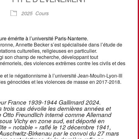
ier Google
iCalendar
O
2025
Cours
ure émérite à l’université Paris-Nanterre.
ronne, Annette Becker s’est spécialisée dans l’étude de
tions culturelles, religieuses en particulier.
gi son champ de recherche, développant tout
mémoriels, des violences extrêmes contre les civils et des
me et le négationnisme à l’université Jean-Moulin-Lyon-III
 les génocides et les violences de masse en 2017-2018.
 leur France 1939-1944 Gallimard 2024.
rs trois cas dévoile les dernières années et
tre Otto Freundlich interné comme Allemand
sous Vichy en zone sud, est déporté en
lite « notable » raflé le 12 décembre 1941,
 Auschwitz-Birkenau par le convoi du 27 mars