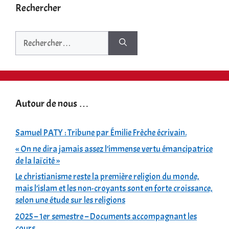
Rechercher
Rechercher :
Autour de nous …
Samuel PATY : Tribune par Émilie Frèche écrivain.
« On ne dira jamais assez l’immense vertu émancipatrice
de la laïcité »
Le christianisme reste la première religion du monde,
mais l’islam et les non-croyants sont en forte croissance,
selon une étude sur les religions
2025 – 1er semestre – Documents accompagnant les
cours