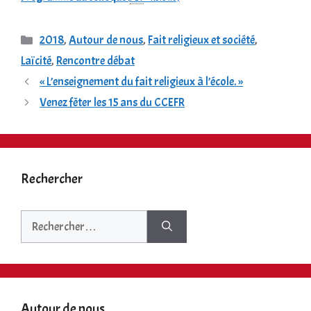
Catégories
2018
,
Autour de nous
,
Fait religieux et société
,
Laïcité
,
Rencontre débat
« L’enseignement du fait religieux à l’école. »
Venez fêter les 15 ans du CCEFR
Rechercher
Rechercher :
Autour de nous …