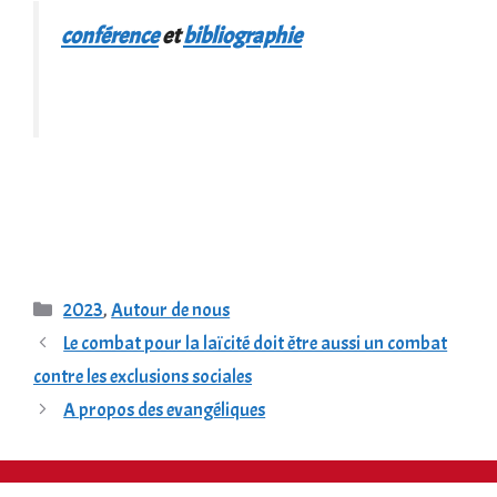
conférence
et
bibliographie
Catégories
2023
,
Autour de nous
Le combat pour la laïcité doit être aussi un combat
contre les exclusions sociales
A propos des evangéliques