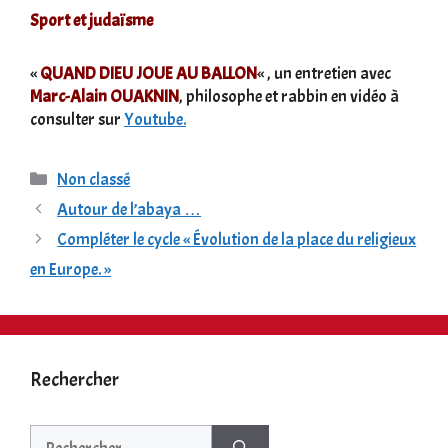
Sport et judaïsme
«
QUAND DIEU JOUE AU BALLON
« , un entretien avec
Marc-Alain OUAKNIN
, philosophe et rabbin en vidéo à
consulter sur
Youtube.
Catégories
Non classé
Autour de l’abaya …
Compléter le cycle « Évolution de la place du religieux
en Europe. »
Rechercher
Rechercher :