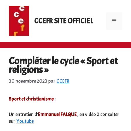
Aller
au
contenu
CCEFR SITE OFFICIEL
Menu
Compléter le cycle « Sport et
religions »
30 novembre 2023
par
CCEFR
Sport et christianisme
:
Un entretien d’
Emmanuel FALQUE
, en vidéo à consulter
sur
Youtube