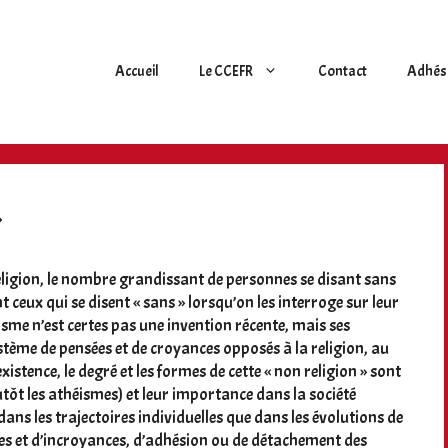
Accueil
Le CCEFR
Contact
Adhés
»
eligion, le nombre grandissant de personnes se disant sans
ceux qui se disent « sans » lorsqu’on les interroge sur leur
théisme n’est certes pas une invention récente, mais ses
système de pensées et de croyances opposés à la religion, au
xistence, le degré et les formes de cette « non religion » sont
utôt les athéismes) et leur importance dans la société
ns les trajectoires individuelles que dans les évolutions de
ces et d’incroyances, d’adhésion ou de détachement des