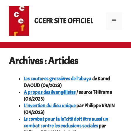
Aller
au
contenu
CCEFR SITE OFFICIEL
Menu
Archives : Articles
Les coutures grossières de l’abaya
de Kamel
DAOUD (06/2023)
A propos des évangélist
es
/ source Télérama
(06/2023)
L’invention du dieu unique
par Philippe VRAIN
(04/2023)
Le combat pour la laïcité doit être aussi un
combat contre les exclusions sociales
par